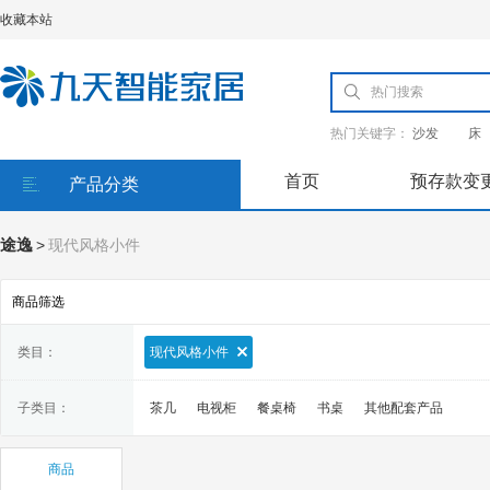
收藏本站
热门关键字：
沙发
床
首页
预存款变
产品分类
途逸
>
现代风格小件
商品筛选
类目：
现代风格小件
子类目：
茶几
电视柜
餐桌椅
书桌
其他配套产品
商品