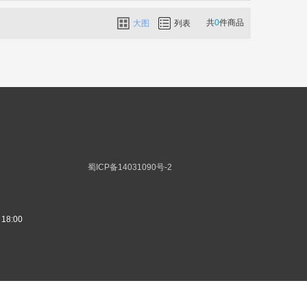
共
0
件商品
大图
列表
蜀ICP备14031090号-2
8:00