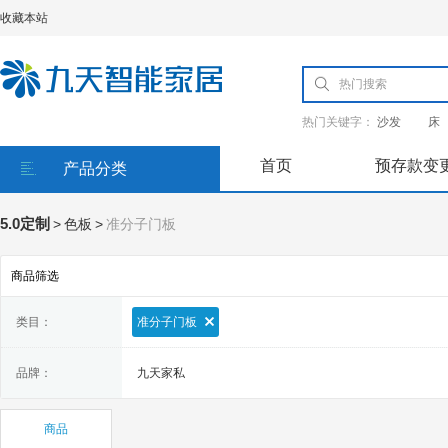
收藏本站
热门关键字：
沙发
床
首页
预存款变
产品分类
5.0定制
>
色板
>
准分子门板
商品筛选
类目：
准分子门板
品牌：
九天家私
商品