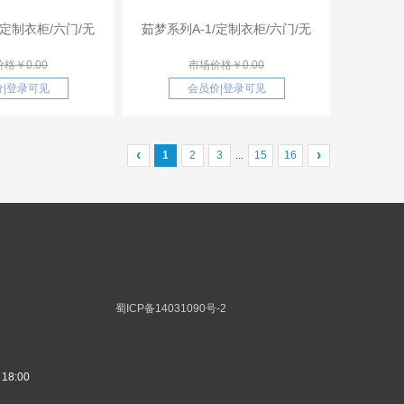
/定制衣柜/六门/无
茹梦系列A-1/定制衣柜/六门/无
格￥0.00
市场价格￥0.00
价
|
登录可见
会员价
|
登录可见
‹
›
...
1
2
3
15
16
蜀ICP备14031090号-2
8:00