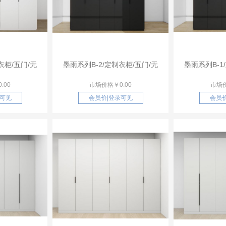
衣柜/五门/无
墨雨系列B-2/定制衣柜/五门/无
墨雨系列B-1
.00
市场价格￥0.00
市场价
可见
会员价
|
登录可见
会员