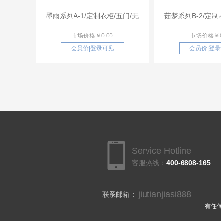
墨雨系列A-1/定制衣柜/五门/无
茹梦系列B-2/定制
市场价格￥0.00
市场价格￥0
会员价
|
登录可见
会员价
|
登录
Service Hotline
客服热线：
400-6808-165
jiutianjiasi888
联系邮箱：
有任何