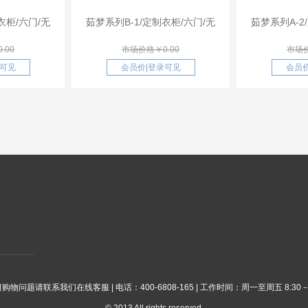
衣柜/六门/无
茹梦系列B-1/定制衣柜/六门/无
茹梦系列A-2
.00
市场价格￥0.00
市场价
可见
会员价
|
登录可见
会员
购物问题请联系我们在线客服 | 电话：400-6808-165 | 工作时间：周一至周五 8:30－1