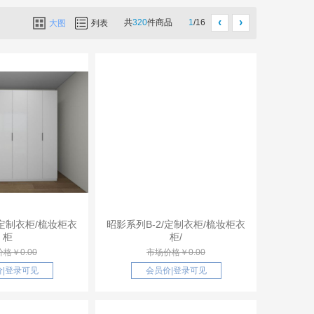
‹
›
共
320
件商品
1
/16
大图
列表
/定制衣柜/梳妆柜衣
昭影系列B-2/定制衣柜/梳妆柜衣
柜
柜/
格￥0.00
市场价格￥0.00
价
|
登录可见
会员价
|
登录可见