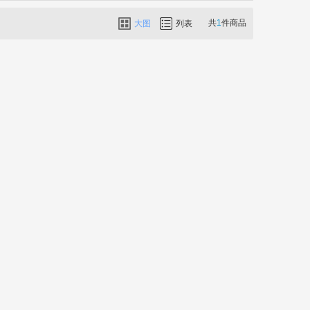
共
1
件商品
大图
列表