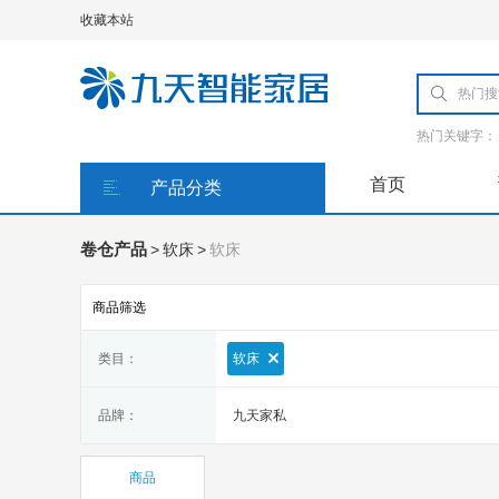
收藏本站
热门关键字：
首页
产品分类
卷仓产品
>
软床
>
软床
商品筛选
类目：
软床
品牌：
九天家私
商品