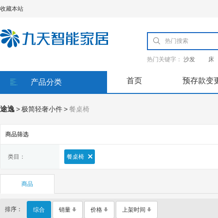
收藏本站
热门关键字：
沙发
床
首页
预存款变
产品分类
途逸
>
极简轻奢小件
>
餐桌椅
商品筛选
类目：
餐桌椅
商品
排序：
综合
销量
价格
上架时间