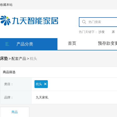
收藏本站
热门关键字：
沙发
床
首页
预存款变
产品分类
床垫
>
配套产品
>
枕头
商品筛选
类目：
枕头
品牌：
九天家私
商品